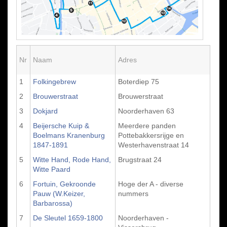
Nr
Naam
Adres
1
Folkingebrew
Boterdiep 75
2
Brouwerstraat
Brouwerstraat
3
Dokjard
Noorderhaven 63
4
Beijersche Kuip &
Meerdere panden
Boelmans Kranenburg
Pottebakkersrijge en
1847-1891
Westerhavenstraat 14
5
Witte Hand, Rode Hand,
Brugstraat 24
Witte Paard
6
Fortuin, Gekroonde
Hoge der A - diverse
Pauw (W.Keizer,
nummers
Barbarossa)
7
De Sleutel 1659-1800
Noorderhaven -