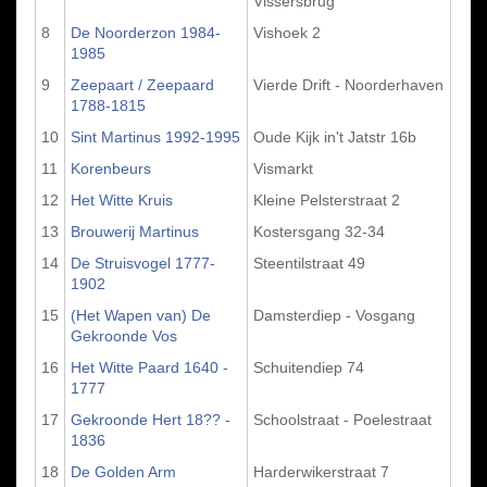
Vissersbrug
8
De Noorderzon 1984-
Vishoek 2
1985
9
Zeepaart / Zeepaard
Vierde Drift - Noorderhaven
1788-1815
10
Sint Martinus 1992-1995
Oude Kijk in't Jatstr 16b
11
Korenbeurs
Vismarkt
12
Het Witte Kruis
Kleine Pelsterstraat 2
13
Brouwerij Martinus
Kostersgang 32-34
14
De Struisvogel 1777-
Steentilstraat 49
1902
15
(Het Wapen van) De
Damsterdiep - Vosgang
Gekroonde Vos
16
Het Witte Paard 1640 -
Schuitendiep 74
1777
17
Gekroonde Hert 18?? -
Schoolstraat - Poelestraat
1836
18
De Golden Arm
Harderwikerstraat 7