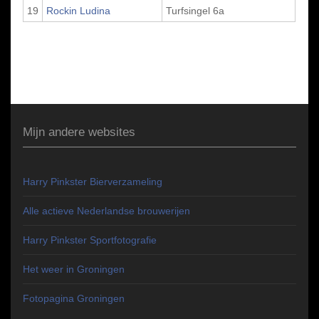
19
Rockin Ludina
Turfsingel 6a
Mijn andere websites
Harry Pinkster Bierverzameling
Alle actieve Nederlandse brouwerijen
Harry Pinkster Sportfotografie
Het weer in Groningen
Fotopagina Groningen