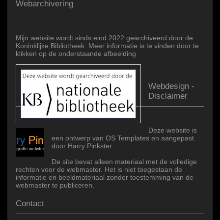
Webarchivering
Mijn website wordt sinds eind 2022 gearchiveerd door de
Koninklijke Bibliotheek. Meer informatie is te vinden door te
klikken op de onderstaande afbeelding
Webdesign -
Disclaimer
Deze website is
een ontwerp van OS Templates en aangepast
door Harry Pinkster.
De site bevat alleen materiaal met de volledige
rechten voor de webmaster. Het is niet toegestaan de
informatie en beeldmateriaal zonder toestemming van de
webmaster te publiceren.
Contact