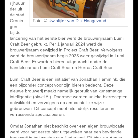
rijhuuur
der uit
de stad
Gronin
Foto: ©
Uw slijter van Dijk Hoogezand
gen.
Bij de
lancering van het eerste bier werd de brouwerijnaam Lumi
Craft Beer gebruikt. Per 1 januari 2024 werd de
brouwerijnaam gewijzigd in Project Craft Beer. Vervolgens
werd de brouwerijnaam begin 2025 weer gewijzigd in Lumi
Craft Beer. Er worden bieren uitgebracht onder de
handelsnamen Lumi Craft Beer en Herres Craft Beer.
Lumi Craft Beer is een initiatief van Jonathan Hammink, die
een bijzonder concept voor zijn bieren bedacht. Deze
nieuwe brouwerij maakt namelijk gebruik van kunstmatige
intelligentie (ofwel AI). Daarmee worden unieke bierrecepten
ontwikkeld en vervolgens op ambachtelijke wijze
gebrouwen. Dit concept moet uiteindelijk resulteren in
verrassende speciaalbieren.
Omdat Jonathan niet beschikt over een eigen brouwlocatie
werd voor het eerste bier uitgeweken naar een bevriende
brouwerij in het westen van Nederland. Dit bier, de Honey