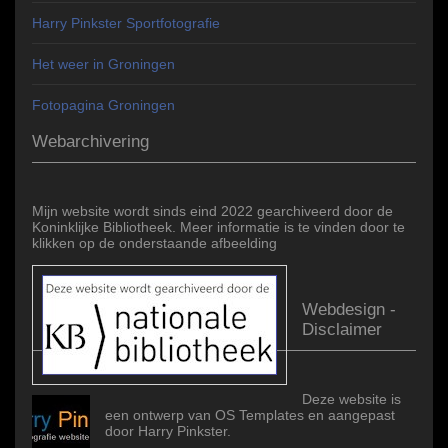
Harry Pinkster Sportfotografie
Het weer in Groningen
Fotopagina Groningen
Webarchivering
Mijn website wordt sinds eind 2022 gearchiveerd door de
Koninklijke Bibliotheek. Meer informatie is te vinden door te
klikken op de onderstaande afbeelding
Webdesign -
Disclaimer
Deze website is
een ontwerp van OS Templates en aangepast
door Harry Pinkster.