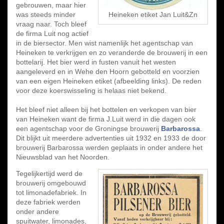
gebrouwen, maar hier
was steeds minder
Heineken etiket Jan Luit&Zn
vraag naar. Toch bleef
de firma Luit nog actief
in de biersector. Men wist namenlijk het agentschap van
Heineken te verkrijgen en zo veranderde de brouwerij in een
bottelarij. Het bier werd in fusten vanuit het westen
aangeleverd en in Wehe den Hoorn gebotteld en voorzien
van een eigen Heineken etiket (afbeelding links). De reden
voor deze koerswisseling is helaas niet bekend.
Het bleef niet alleen bij het bottelen en verkopen van bier
van Heineken want de firma J.Luit werd in die dagen ook
een agentschap voor de Groningse brouwerij
Barbarossa
.
Dit blijkt uit meerdere advertenties uit 1932 en 1933 de door
brouwerij Barbarossa werden geplaats in onder andere het
Nieuwsblad van het Noorden.
Tegelijkertijd werd de
brouwerij omgebouwd
tot limonadefabriek. In
deze fabriek werden
onder andere
spuitwater, limonades,