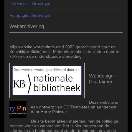
Het weer in Groningen
Fotopagina Groningen
Webarchivering
Mijn website wordt sinds eind 2022 gearchiveerd door de
Koninklijke Bibliotheek. Meer informatie is te vinden door te
klikken op de onderstaande afbeelding
Webdesign -
Disclaimer
Deze website is
een ontwerp van OS Templates en aangepast
door Harry Pinkster.
De site bevat alleen materiaal met de volledige
rechten voor de webmaster. Het is niet toegestaan de
informatie en beeldmateriaal zonder toestemming van de