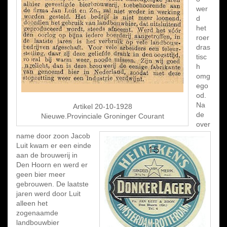
wer
d
het
roer
dras
tisc
h
omg
ego
od.
Na
Artikel 20-10-1928
de
Nieuwe.Provinciale Groninger Courant
over
name door zoon Jacob
Luit kwam er een einde
aan de brouwerij in
Den Hoorn en werd er
geen bier meer
gebrouwen. De laatste
jaren werd door Luit
alleen het
zogenaamde
landbouwbier