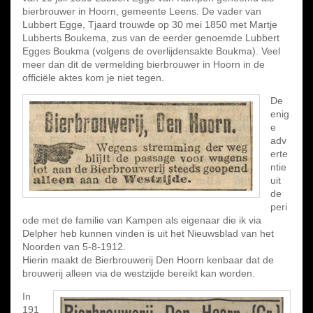
bierbrouwer in Hoorn, gemeente Leens. De vader van
Lubbert Egge, Tjaard trouwde op 30 mei 1850 met Martje
Lubberts Boukema, zus van de eerder genoemde Lubbert
Egges Boukma (volgens de overlijdensakte Boukma). Veel
meer dan dit de vermelding bierbrouwer in Hoorn in de
officiële aktes kom je niet tegen.
De
enig
e
adv
erte
ntie
uit
de
peri
ode met de familie van Kampen als eigenaar die ik via
Delpher heb kunnen vinden is uit het Nieuwsblad van het
Noorden van 5-8-1912.
Hierin maakt de Bierbrouwerij Den Hoorn kenbaar dat de
brouwerij alleen via de westzijde bereikt kan worden.
In
191