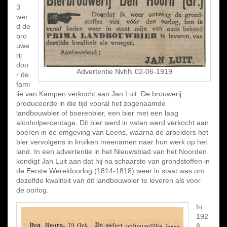
3
wer
d de
bro
uwe
rij
doo
Advertentie NvhN 02-06-1919
r de
fami
lie van Kampen verkocht aan Jan Luit. De brouwerij
produceerde in die tijd vooral het zogenaamde
landbouwbier of boerenbier, een bier met een laag
alcoholpercentage. Dit bier werd in vaten werd verkocht aan
boeren in de omgeving van Leens, waarna de arbeiders het
bier vervolgens in kruiken meenamen naar hun werk op het
land. In een advertentie in het Nieuwsblad van het Noorden
kondigt Jan Luit aan dat hij na schaarste van grondstoffen in
de Eerste Wereldoorlog (1814-1818) weer in staat was om
dezelfde kwaliteit van dit landbouwbier te leveren als voor
de oorlog.
In
192
8