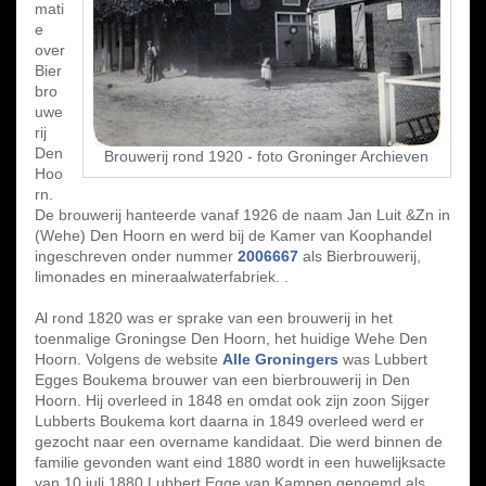
mati
e
over
Bier
bro
uwe
rij
Den
Brouwerij rond 1920 - foto Groninger Archieven
Hoo
rn.
De brouwerij hanteerde vanaf 1926 de naam Jan Luit &Zn in
(Wehe) Den Hoorn en werd bij de Kamer van Koophandel
ingeschreven onder nummer
2006667
als Bierbrouwerij,
limonades en mineraalwaterfabriek. .
Al rond 1820 was er sprake van een brouwerij in het
toenmalige Groningse Den Hoorn, het huidige Wehe Den
Hoorn. Volgens de website
Alle Groningers
was Lubbert
Egges Boukema brouwer van een bierbrouwerij in Den
Hoorn. Hij overleed in 1848 en omdat ook zijn zoon Sijger
Lubberts Boukema kort daarna in 1849 overleed werd er
gezocht naar een overname kandidaat. Die werd binnen de
familie gevonden want eind 1880 wordt in een huwelijksacte
van 10 juli 1880 Lubbert Egge van Kampen genoemd als