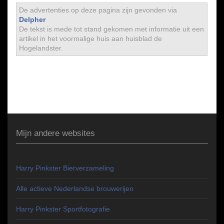
De advertenties op deze pagina zijn gevonden via
Delpher
De tekst is mede tot stand gekomen met informatie uit een
artikel in het voormalige huis aan huisblad de
Hogelandster.
Mijn andere websites
Harry Pinkster Bierverzameling
Alle actieve Nederlandse brouwerijen
Harry Pinkster Sportfotografie