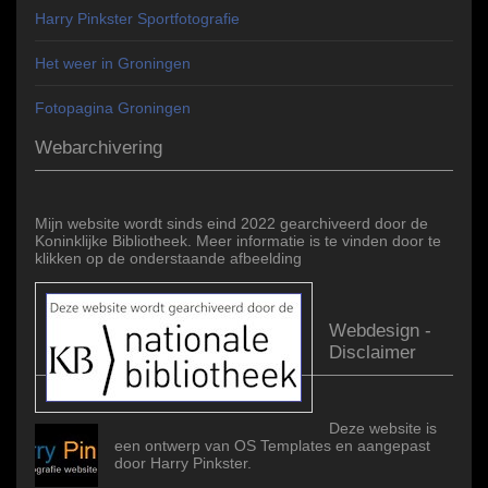
Harry Pinkster Sportfotografie
Het weer in Groningen
Fotopagina Groningen
Webarchivering
Mijn website wordt sinds eind 2022 gearchiveerd door de
Koninklijke Bibliotheek. Meer informatie is te vinden door te
klikken op de onderstaande afbeelding
Webdesign -
Disclaimer
Deze website is
een ontwerp van OS Templates en aangepast
door Harry Pinkster.