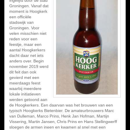
ingelijfd door de stad
Groningen. Vanaf dat
moment is Hoogkerk
een officiële
stadswijk van
Groningen. Voor
velen misschien niet
reden voor een
feestje, maar een
aantal Hoogkerkers
dacht daar net iets
anders over. Begin
november 2019 werd
dit feit dan ook
gevierd met een
meerdaags feest
waarbij meerdere
lokale initiatieven
werden getoond aan
de Hoogkerkers. Een daarvan was het brouwen van een
typisch Hoogkerks Bietenbier. De amateurbrouwers Marc
van Dulleman, Marco Prins, Henk Jan Hofman, Martijn
Vissering, Martin Jansen, Chris Prins en Hans Stellingwerff
sloegen de armen ineen en kwamen al snel met een