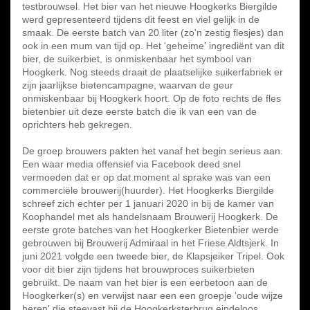
testbrouwsel. Het bier van het nieuwe Hoogkerks Biergilde
werd gepresenteerd tijdens dit feest en viel gelijk in de
smaak. De eerste batch van 20 liter (zo'n zestig flesjes) dan
ook in een mum van tijd op. Het 'geheime' ingrediënt van dit
bier, de suikerbiet, is onmiskenbaar het symbool van
Hoogkerk. Nog steeds draait de plaatselijke suikerfabriek er
zijn jaarlijkse bietencampagne, waarvan de geur
onmiskenbaar bij Hoogkerk hoort. Op de foto rechts de fles
bietenbier uit deze eerste batch die ik van een van de
oprichters heb gekregen.
De groep brouwers pakten het vanaf het begin serieus aan.
Een waar media offensief via Facebook deed snel
vermoeden dat er op dat moment al sprake was van een
commerciële brouwerij(huurder). Het Hoogkerks Biergilde
schreef zich echter per 1 januari 2020 in bij de kamer van
Koophandel met als handelsnaam Brouwerij Hoogkerk. De
eerste grote batches van het Hoogkerker Bietenbier werde
gebrouwen bij Brouwerij Admiraal in het Friese Aldtsjerk. In
juni 2021 volgde een tweede bier, de Klapsjeiker Tripel. Ook
voor dit bier zijn tijdens het brouwproces suikerbieten
gebruikt. De naam van het bier is een eerbetoon aan de
Hoogkerker(s) en verwijst naar een een groepje 'oude wijze
heren' die steevast bij de Hoogkerksterbrug eindeloos