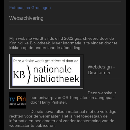
Fotopagina Groningen
Webarchivering
Mijn website wordt sinds eind 2022 gearchiveerd door de
Koninklijke Bibliotheek. Meer informatie is te vinden door te
klikken op de onderstaande afbeelding
Webdesign -
Disclaimer
Deze website is
een ontwerp van OS Templates en aangepast
door Harry Pinkster.
De site bevat alleen materiaal met de volledige
rechten voor de webmaster. Het is niet toegestaan de
informatie en beeldmateriaal zonder toestemming van de
webmaster te publiceren.