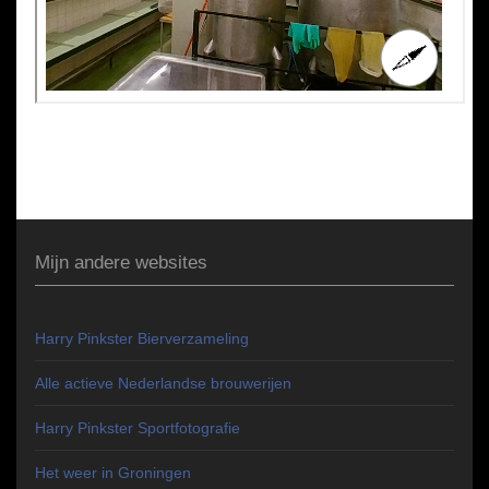
Mijn andere websites
Harry Pinkster Bierverzameling
Alle actieve Nederlandse brouwerijen
Harry Pinkster Sportfotografie
Het weer in Groningen