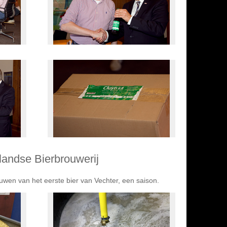
landse Bierbrouwerij
uwen van het eerste bier van Vechter, een saison.