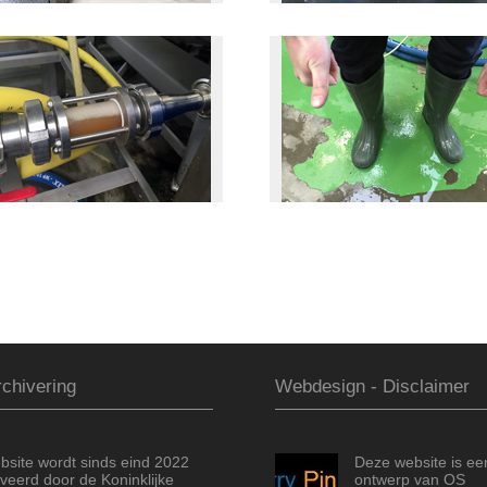
chivering
Webdesign - Disclaimer
bsite wordt sinds eind 2022
Deze website is ee
veerd door de Koninklijke
ontwerp van OS