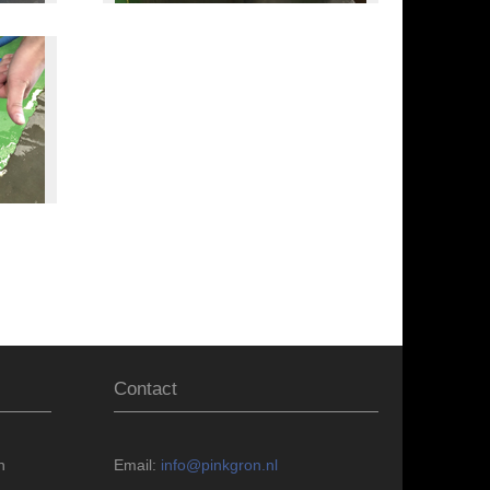
Contact
n
Email:
info@pinkgron.nl