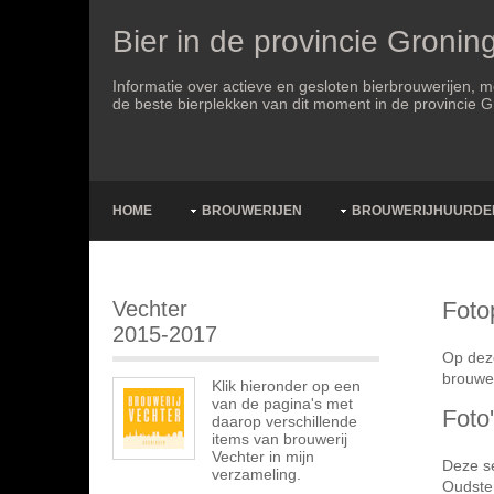
Bier in de provincie Gronin
Informatie over actieve en gesloten bierbrouwerijen, 
de beste bierplekken van dit moment in de provincie 
HOME
BROUWERIJEN
BROUWERIJHUURDE
Vechter
Foto
2015-2017
Op deze
brouwer
Klik hieronder op een
van de pagina's met
Foto
daarop verschillende
items van brouwerij
Vechter in mijn
Deze se
verzameling.
Oudste