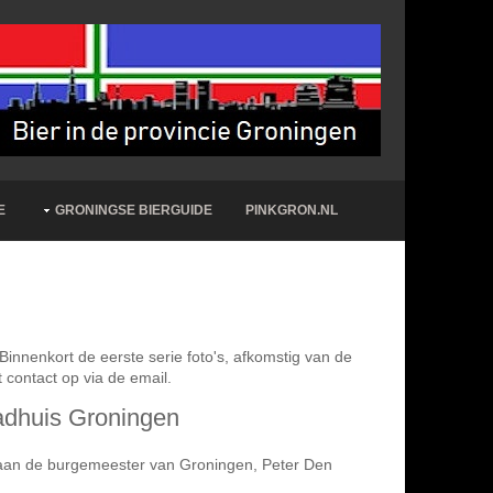
E
GRONINGSE BIERGUIDE
PINKGRON.NL
Binnenkort de eerste serie foto's, afkomstig van de
 contact op via de email.
tadhuis Groningen
6.8 aan de burgemeester van Groningen, Peter Den