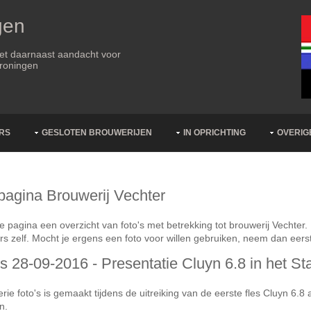
gen
met daarnaast aandacht voor
Groningen
RS
GESLOTEN BROUWERIJEN
IN OPRICHTING
OVERIG
pagina Brouwerij Vechter
 pagina een overzicht van foto's met betrekking tot brouwerij Vechter. 
s zelf. Mocht je ergens een foto voor willen gebruiken, neem dan eerst
's 28-09-2016 - Presentatie Cluyn 6.8 in het S
rie foto's is gemaakt tijdens de uitreiking van de eerste fles Cluyn 
n.