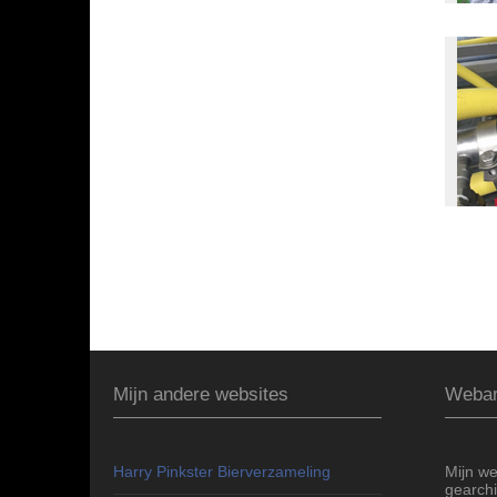
Mijn andere websites
Webar
Harry Pinkster Bierverzameling
Mijn we
gearchi