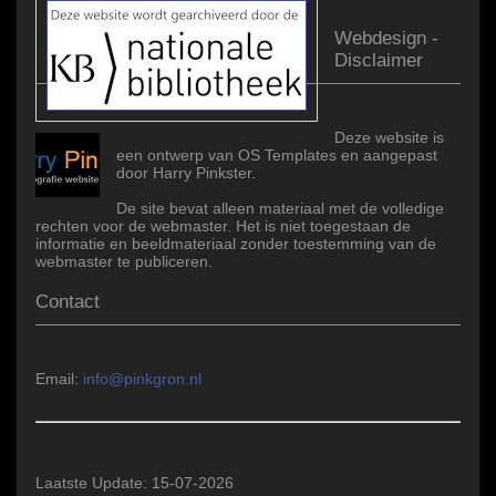
Webdesign -
Disclaimer
Deze website is
een ontwerp van OS Templates en aangepast
door Harry Pinkster.
De site bevat alleen materiaal met de volledige
rechten voor de webmaster. Het is niet toegestaan de
informatie en beeldmateriaal zonder toestemming van de
webmaster te publiceren.
Contact
Email:
info@pinkgron.nl
Laatste Update: 15-07-2026