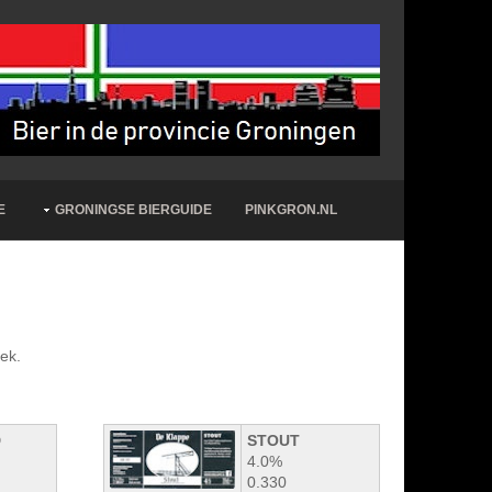
E
GRONINGSE BIERGUIDE
PINKGRON.NL
ek.
D
STOUT
4.0%
0.330