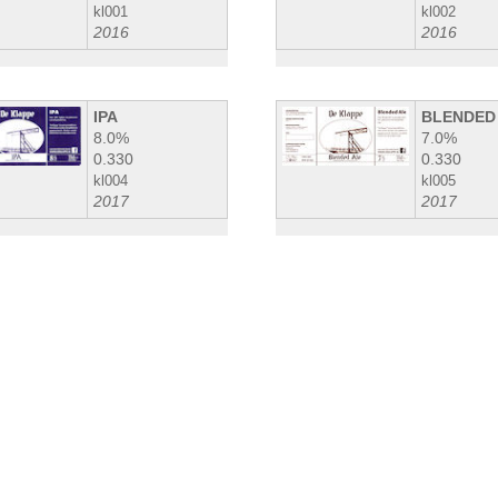
kl001
kl002
2016
2016
IPA
BLENDED
8.0%
7.0%
0.330
0.330
kl004
kl005
2017
2017