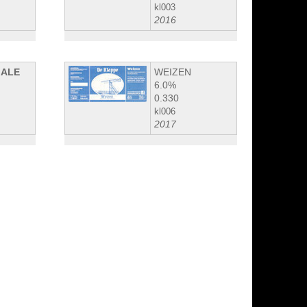
kl003
2016
 ALE
WEIZEN
6.0%
0.330
kl006
2017