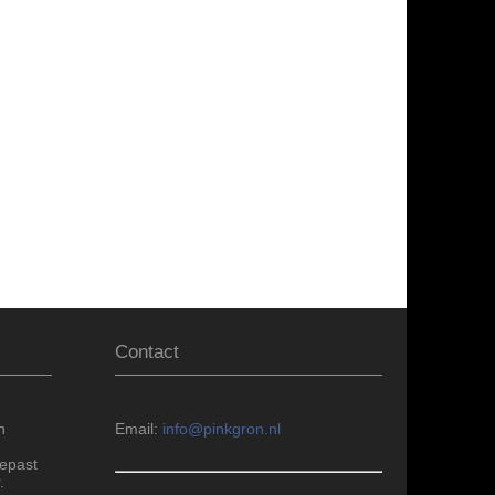
Contact
n
Email:
info@pinkgron.nl
epast
.