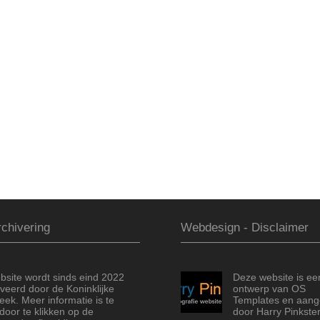
chivering
Webdesign - Disclaimer
bsite wordt sinds eind 2022
Deze website is ee
veerd door de Koninklijke
ontwerp van OS
heek. Meer informatie is te
Templates en aang
door te klikken op de
door Harry Pinkster