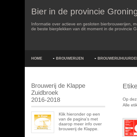
Bier in de provincie Gronin
Informatie over actieve en gesloten bierbrouwerijen, 
de beste bierplekken van dit moment in de provincie 
HOME
BROUWERIJEN
BROUWERIJHUURDE
Brouwerij de Klappe
Etik
Zuidbroek
2016-2018
Op deze
Alle et
Klik hieronder op een
van de pagina's met
daarop meer info over
brouwerij de Klappe.