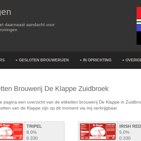
gen
met daarnaast aandacht voor
Groningen
RS
GESLOTEN BROUWERIJEN
IN OPRICHTING
OVERIG
etten Brouwerij De Klappe Zuidbroek
 pagina een overzicht van de etiketten brouwerij De Klappe in Zuidbro
iketten van de Klappe zijn op dit moment via mij verkrijgbaar.
TRIPEL
IRISH RE
8.0%
5.0%
0.330
0.330