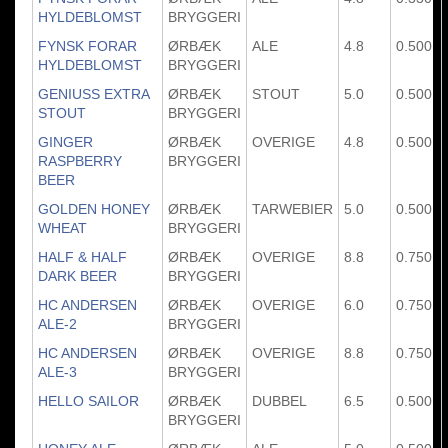
HYLDEBLOMST
BRYGGERI
FYNSK FORAR
ØRBÆK
ALE
4.8
0.500
HYLDEBLOMST
BRYGGERI
GENIUSS EXTRA
ØRBÆK
STOUT
5.0
0.500
STOUT
BRYGGERI
GINGER
ØRBÆK
OVERIGE
4.8
0.500
RASPBERRY
BRYGGERI
BEER
GOLDEN HONEY
ØRBÆK
TARWEBIER
5.0
0.500
WHEAT
BRYGGERI
HALF & HALF
ØRBÆK
OVERIGE
8.8
0.750
DARK BEER
BRYGGERI
HC ANDERSEN
ØRBÆK
OVERIGE
6.0
0.750
ALE-2
BRYGGERI
HC ANDERSEN
ØRBÆK
OVERIGE
8.8
0.750
ALE-3
BRYGGERI
HELLO SAILOR
ØRBÆK
DUBBEL
6.5
0.500
BRYGGERI