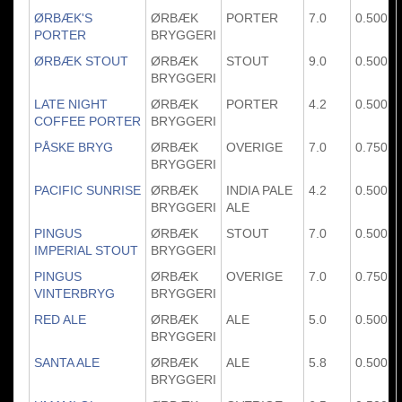
ØRBÆK'S
ØRBÆK
PORTER
7.0
0.500
PORTER
BRYGGERI
ØRBÆK STOUT
ØRBÆK
STOUT
9.0
0.500
BRYGGERI
LATE NIGHT
ØRBÆK
PORTER
4.2
0.500
COFFEE PORTER
BRYGGERI
PÅSKE BRYG
ØRBÆK
OVERIGE
7.0
0.750
BRYGGERI
PACIFIC SUNRISE
ØRBÆK
INDIA PALE
4.2
0.500
BRYGGERI
ALE
PINGUS
ØRBÆK
STOUT
7.0
0.500
IMPERIAL STOUT
BRYGGERI
PINGUS
ØRBÆK
OVERIGE
7.0
0.750
VINTERBRYG
BRYGGERI
RED ALE
ØRBÆK
ALE
5.0
0.500
BRYGGERI
SANTA ALE
ØRBÆK
ALE
5.8
0.500
BRYGGERI