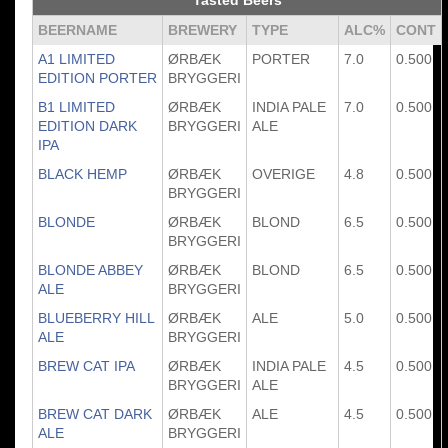
Tasted Beers
BEERNAME
BREWERY
TYPE
ALC%
CONT
A1 LIMITED
ØRBÆK
PORTER
7.0
0.500
EDITION PORTER
BRYGGERI
B1 LIMITED
ØRBÆK
INDIA PALE
7.0
0.500
EDITION DARK
BRYGGERI
ALE
IPA
BLACK HEMP
ØRBÆK
OVERIGE
4.8
0.500
BRYGGERI
BLONDE
ØRBÆK
BLOND
6.5
0.500
BRYGGERI
BLONDE ABBEY
ØRBÆK
BLOND
6.5
0.500
ALE
BRYGGERI
BLUEBERRY HILL
ØRBÆK
ALE
5.0
0.500
ALE
BRYGGERI
BREW CAT IPA
ØRBÆK
INDIA PALE
4.5
0.500
BRYGGERI
ALE
BREW CAT DARK
ØRBÆK
ALE
4.5
0.500
ALE
BRYGGERI