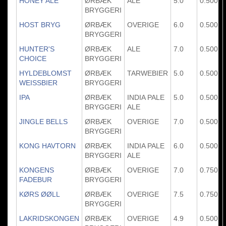
HONEY ALE
ØRBÆK
ALE
5.0
0.500
BRYGGERI
HOST BRYG
ØRBÆK
OVERIGE
6.0
0.500
BRYGGERI
HUNTER'S
ØRBÆK
ALE
7.0
0.500
CHOICE
BRYGGERI
HYLDEBLOMST
ØRBÆK
TARWEBIER
5.0
0.500
WEISSBIER
BRYGGERI
IPA
ØRBÆK
INDIA PALE
5.0
0.500
BRYGGERI
ALE
JINGLE BELLS
ØRBÆK
OVERIGE
7.0
0.500
BRYGGERI
KONG HAVTORN
ØRBÆK
INDIA PALE
6.0
0.500
BRYGGERI
ALE
KONGENS
ØRBÆK
OVERIGE
7.0
0.750
FADEBUR
BRYGGERI
KØRS ØØLL
ØRBÆK
OVERIGE
7.5
0.750
BRYGGERI
LAKRIDSKONGEN
ØRBÆK
OVERIGE
4.9
0.500