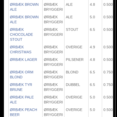
ØRBÆK BROWN
ØRBÆK
ALE
4.8
0.500
ALE
BRYGGERI
ØRBÆK BROWN
ØRBÆK
ALE
5.0
0.500
ALE
BRYGGERI
ØRBÆK
ØRBÆK
STOUT
6.5
0.500
CHOCOLADE
BRYGGERI
STOUT
ØRBÆK
ØRBÆK
OVERIGE
4.9
0.500
CHRISTMAS
BRYGGERI
ØRBÆK LAGER
ØRBÆK
PILSENER
4.8
0.500
BRYGGERI
ØRBÆK ORM
ØRBÆK
BLOND
6.5
0.750
BLOND
BRYGGERI
ØRBÆK TYR
ØRBÆK
DUBBEL
6.5
0.750
BRUNE
BRYGGERI
ØRBÆK PALE
ØRBÆK
OVERIGE
5.0
0.500
ALE
BRYGGERI
ØRBÆK PEACH
ØRBÆK
OVERIGE
5.0
0.500
BEER
BRYGGERI