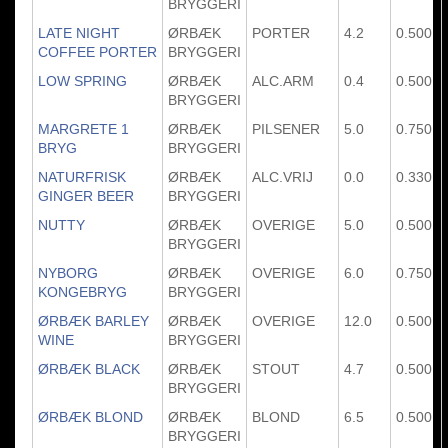
BRYGGERI
LATE NIGHT
ØRBÆK
PORTER
4.2
0.500
COFFEE PORTER
BRYGGERI
LOW SPRING
ØRBÆK
ALC.ARM
0.4
0.500
BRYGGERI
MARGRETE 1
ØRBÆK
PILSENER
5.0
0.750
BRYG
BRYGGERI
NATURFRISK
ØRBÆK
ALC.VRIJ
0.0
0.330
GINGER BEER
BRYGGERI
NUTTY
ØRBÆK
OVERIGE
5.0
0.500
BRYGGERI
NYBORG
ØRBÆK
OVERIGE
6.0
0.750
KONGEBRYG
BRYGGERI
ØRBÆK BARLEY
ØRBÆK
OVERIGE
12.0
0.500
WINE
BRYGGERI
ØRBÆK BLACK
ØRBÆK
STOUT
4.7
0.500
BRYGGERI
ØRBÆK BLOND
ØRBÆK
BLOND
6.5
0.500
BRYGGERI