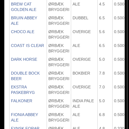
BREW CAT
ØRBÆK
ALE
4.5
0.500
GOLDEN ALE
BRYGGERI
BRUIN ABBEY
ØRBÆK
DUBBEL
6.5
0.500
ALE
BRYGGERI
CHOCO ALE
ØRBÆK
OVERIGE
5.6
0.500
BRYGGERI
COAST IS CLEAR
ØRBÆK
ALE
6.5
0.500
BRYGGERI
DARK HORSE
ØRBÆK
OVERIGE
5.0
0.500
BRYGGERI
DOUBLE BOCK
ØRBÆK
BOKBIER
7.8
0.500
BEER
BRYGGERI
EKSTRA
ØRBÆK
OVERIGE
7.0
0.500
PASKEBRYG
BRYGGERI
FALKONER
ØRBÆK
INDIA PALE
5.0
0.500
BRYGGERI
ALE
FIONIA ABBEY
ØRBÆK
ALE
6.8
0.500
ALE
BRYGGERI
FYNSK FORAR
ØRBÆK
ALE
4.8
0.330