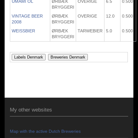
UMAMI OL
ØRBÆK
OVERIGE
6.5
0.500
BRYGGERI
VINTAGE BEER
ØRBÆK
OVERIGE
12.0
0.500
2008
BRYGGERI
WEISSBIER
ØRBÆK
TARWEBIER
5.0
0.500
BRYGGERI
My other websites
Map with the active Dutch Breweries