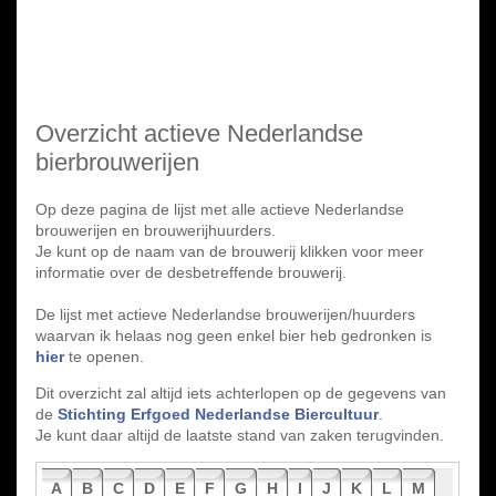
Overzicht actieve Nederlandse
bierbrouwerijen
Op deze pagina de lijst met alle actieve Nederlandse
brouwerijen en brouwerijhuurders.
Je kunt op de naam van de brouwerij klikken voor meer
informatie over de desbetreffende brouwerij.
De lijst met actieve Nederlandse brouwerijen/huurders
waarvan ik helaas nog geen enkel bier heb gedronken is
hier
te openen.
Dit overzicht zal altijd iets achterlopen op de gegevens van
de
Stichting Erfgoed Nederlandse Biercultuur
.
Je kunt daar altijd de laatste stand van zaken terugvinden.
A
B
C
D
E
F
G
H
I
J
K
L
M