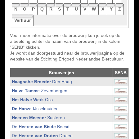
N
O
P
Q
R
S
T
U
V
W
X
Y
Z
Verhuur
Voor meer informatie over de brouwerij kun je ook op de
afbeelding achter de naam van de brouwerij in de kolom
"SENB" klikken.
Je wordt dan doorgestuurd naar de brouwerijpagina op de
website van de Stichting Erfgoed Nederlandse Biercultuur.
Brouwerijen
SENB
Haagsche Broeder
Den Haag
Halve Tamme
Zevenbergen
Het Halve Werk
Oss
De Hanze
IJsselmuiden
Heer en Meester
Susteren
De
Heeren van Bisde
Beesd
De
Heeren van Druten
Druten