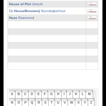
House of Pint
Utrecht
De
HouseBrouwerij
Noordwijkerhout
Huzo
Roermond
A
B
C
D
E
F
G
H
I
J
K
L
M
N
O
P
Q
R
S
T
U
V
W
X
Y
Z