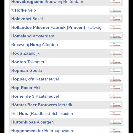
Hoevebrugsche
Brouwerij Rotterdam
't Hofke
Velp
Holevoort
Bakel
Hollandse Pilsener Fabriek (Princen)
Halfweg
Homeland
Amsterdam
Brouwerij
Hong
Afferden
Hoop
Zaandijk
Hootch
Tolkamer
Hopman
Gouda
Hopper, d'n
Kaatsheuvel
Hop Racer
Elst
Horne, de 3
Kaatsheuvel
Hôrster Beer Brouwers
Meterik
Het
Huis
(Raadhuis) Schipluiden
Huttenkloas
Albergen
Huygenmeester
Heerhugowaard