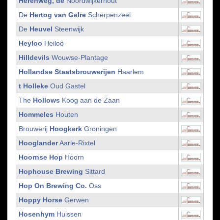
Herenweg, de
Noordwijkerhout
De
Hertog van Gelre
Scherpenzeel
De
Heuvel
Steenwijk
Heyloo
Heiloo
Hilldevils
Wouwse-Plantage
Hollandse Staatsbrouwerijen
Haarlem
t Holleke
Oud Gastel
The
Hollows
Koog aan de Zaan
Hommeles
Houten
Brouwerij
Hoogkerk
Groningen
Hooglander
Aarle-Rixtel
Hoornse Hop
Hoorn
Hophouse Brewing
Sittard
Hop On Brewing Co.
Oss
Hoppy Horse
Gerwen
Hosenhym
Huissen