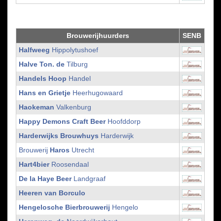
Brouwerijhuurders
SENB
Halfweeg
Hippolytushoef
Halve Ton. de
Tilburg
Handels Hoop
Handel
Hans en Grietje
Heerhugowaard
Haokeman
Valkenburg
Happy Demons Craft Beer
Hoofddorp
Harderwijks Brouwhuys
Harderwijk
Brouwerij
Haros
Utrecht
Hart4bier
Roosendaal
De la Haye Beer
Landgraaf
Heeren van Borculo
Hengelosche Bierbrouwerij
Hengelo