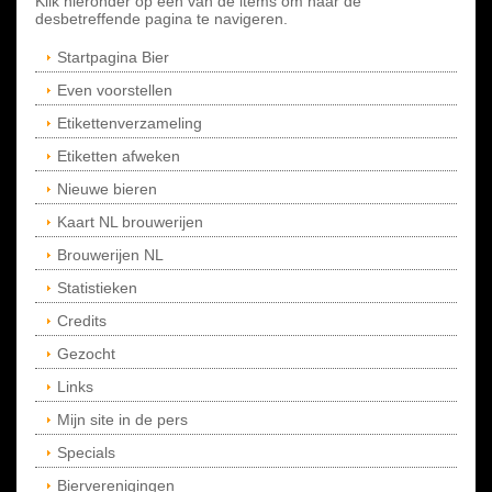
Klik hieronder op een van de items om naar de
desbetreffende pagina te navigeren.
Startpagina Bier
Even voorstellen
Etikettenverzameling
Etiketten afweken
Nieuwe bieren
Kaart NL brouwerijen
Brouwerijen NL
Statistieken
Credits
Gezocht
Links
Mijn site in de pers
Specials
Bierverenigingen