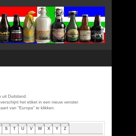
 uit Duitsland.
verschijnt het etiket in een nieuw venster.
aart van "Europa" te klikken.
S
T
U
V
W
X
Y
Z