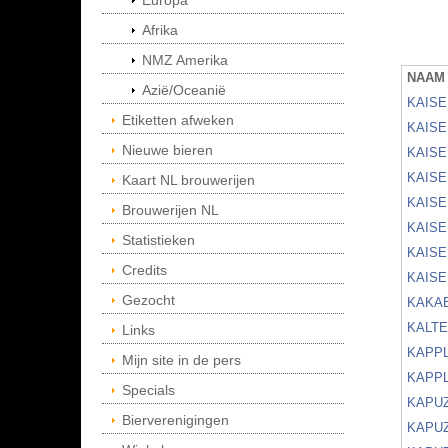
Europa
Afrika
NMZ Amerika
NAAM
Azië/Oceanië
KAISE
Etiketten afweken
KAIS
Nieuwe bieren
KAISE
KAIS
Kaart NL brouwerijen
KAIS
Brouwerijen NL
KAIS
Statistieken
KAIS
Credits
KAIS
Gezocht
KAKAB
KALT
Links
KAPP
Mijn site in de pers
KAPPL
Specials
KAPUZ
Bierverenigingen
KAPU