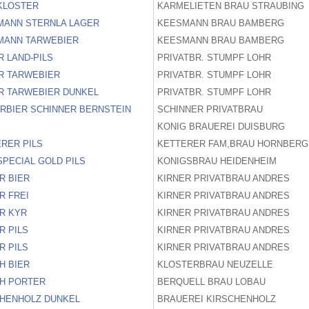
KLOSTER
KARMELIETEN BRAU STRAUBING
MANN STERNLA LAGER
KEESMANN BRAU BAMBERG
MANN TARWEBIER
KEESMANN BRAU BAMBERG
R LAND-PILS
PRIVATBR. STUMPF LOHR
R TARWEBIER
PRIVATBR. STUMPF LOHR
R TARWEBIER DUNKEL
PRIVATBR. STUMPF LOHR
RBIER SCHINNER BERNSTEIN
SCHINNER PRIVATBRAU
S
KONIG BRAUEREI DUISBURG
RER PILS
KETTERER FAM,BRAU HORNBERG
SPECIAL GOLD PILS
KONIGSBRAU HEIDENHEIM
R BIER
KIRNER PRIVATBRAU ANDRES
R FREI
KIRNER PRIVATBRAU ANDRES
R KYR
KIRNER PRIVATBRAU ANDRES
R PILS
KIRNER PRIVATBRAU ANDRES
R PILS
KIRNER PRIVATBRAU ANDRES
H BIER
KLOSTERBRAU NEUZELLE
CH PORTER
BERQUELL BRAU LOBAU
CHENHOLZ DUNKEL
BRAUEREI KIRSCHENHOLZ