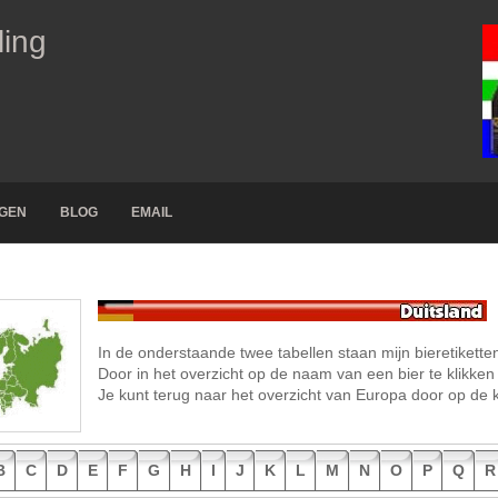
ling
NGEN
BLOG
EMAIL
In de onderstaande twee tabellen staan mijn bieretiketten
Door in het overzicht op de naam van een bier te klikken 
Je kunt terug naar het overzicht van Europa door op de k
B
C
D
E
F
G
H
I
J
K
L
M
N
O
P
Q
R