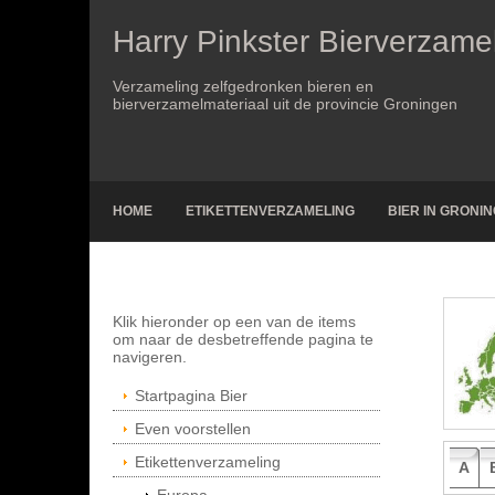
Harry Pinkster Bierverzame
Verzameling zelfgedronken bieren en
bierverzamelmateriaal uit de provincie Groningen
HOME
ETIKETTENVERZAMELING
BIER IN GRONI
Klik hieronder op een van de items
om naar de desbetreffende pagina te
navigeren.
Startpagina Bier
Even voorstellen
Etikettenverzameling
A