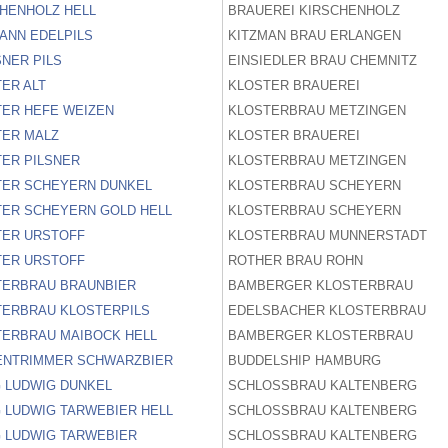
HENHOLZ HELL
BRAUEREI KIRSCHENHOLZ
ANN EDELPILS
KITZMAN BRAU ERLANGEN
NER PILS
EINSIEDLER BRAU CHEMNITZ
ER ALT
KLOSTER BRAUEREI
TER HEFE WEIZEN
KLOSTERBRAU METZINGEN
TER MALZ
KLOSTER BRAUEREI
ER PILSNER
KLOSTERBRAU METZINGEN
TER SCHEYERN DUNKEL
KLOSTERBRAU SCHEYERN
TER SCHEYERN GOLD HELL
KLOSTERBRAU SCHEYERN
TER URSTOFF
KLOSTERBRAU MUNNERSTADT
TER URSTOFF
ROTHER BRAU ROHN
TERBRAU BRAUNBIER
BAMBERGER KLOSTERBRAU
TERBRAU KLOSTERPILS
EDELSBACHER KLOSTERBRAU
TERBRAU MAIBOCK HELL
BAMBERGER KLOSTERBRAU
ENTRIMMER SCHWARZBIER
BUDDELSHIP HAMBURG
 LUDWIG DUNKEL
SCHLOSSBRAU KALTENBERG
 LUDWIG TARWEBIER HELL
SCHLOSSBRAU KALTENBERG
 LUDWIG TARWEBIER
SCHLOSSBRAU KALTENBERG