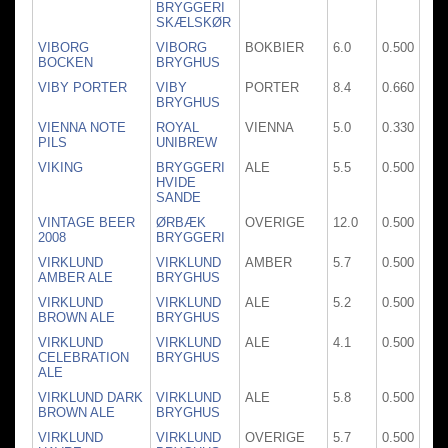
BRYGGERI
SKÆLSKØR
VIBORG
VIBORG
BOKBIER
6.0
0.500
BOCKEN
BRYGHUS
VIBY PORTER
VIBY
PORTER
8.4
0.660
BRYGHUS
VIENNA NOTE
ROYAL
VIENNA
5.0
0.330
PILS
UNIBREW
VIKING
BRYGGERI
ALE
5.5
0.500
HVIDE
SANDE
VINTAGE BEER
ØRBÆK
OVERIGE
12.0
0.500
2008
BRYGGERI
VIRKLUND
VIRKLUND
AMBER
5.7
0.500
AMBER ALE
BRYGHUS
VIRKLUND
VIRKLUND
ALE
5.2
0.500
BROWN ALE
BRYGHUS
VIRKLUND
VIRKLUND
ALE
4.1
0.500
CELEBRATION
BRYGHUS
ALE
VIRKLUND DARK
VIRKLUND
ALE
5.8
0.500
BROWN ALE
BRYGHUS
VIRKLUND
VIRKLUND
OVERIGE
5.7
0.500