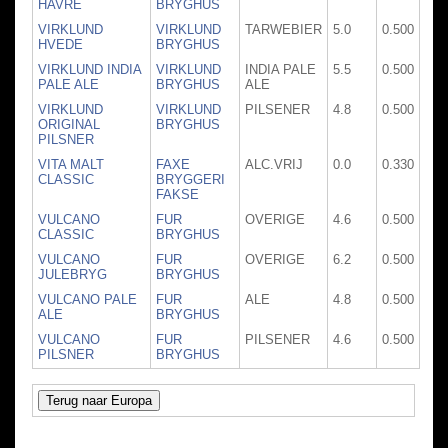
HAVRE
BRYGHUS
VIRKLUND
VIRKLUND
TARWEBIER
5.0
0.500
HVEDE
BRYGHUS
VIRKLUND INDIA
VIRKLUND
INDIA PALE
5.5
0.500
PALE ALE
BRYGHUS
ALE
VIRKLUND
VIRKLUND
PILSENER
4.8
0.500
ORIGINAL
BRYGHUS
PILSNER
VITA MALT
FAXE
ALC.VRIJ
0.0
0.330
CLASSIC
BRYGGERI
FAKSE
VULCANO
FUR
OVERIGE
4.6
0.500
CLASSIC
BRYGHUS
VULCANO
FUR
OVERIGE
6.2
0.500
JULEBRYG
BRYGHUS
VULCANO PALE
FUR
ALE
4.8
0.500
ALE
BRYGHUS
VULCANO
FUR
PILSENER
4.6
0.500
PILSNER
BRYGHUS