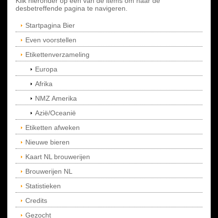
Klik hieronder op een van de items om naar de
desbetreffende pagina te navigeren.
Startpagina Bier
Even voorstellen
Etikettenverzameling
Europa
Afrika
NMZ Amerika
Azië/Oceanië
Etiketten afweken
Nieuwe bieren
Kaart NL brouwerijen
Brouwerijen NL
Statistieken
Credits
Gezocht