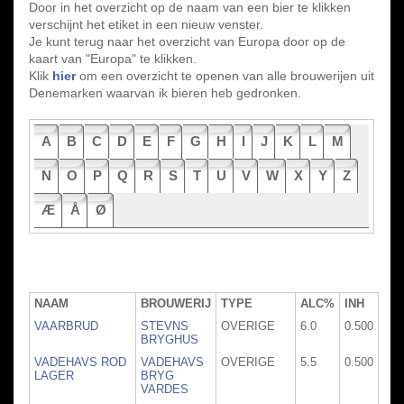
Door in het overzicht op de naam van een bier te klikken
verschijnt het etiket in een nieuw venster.
Je kunt terug naar het overzicht van Europa door op de
kaart van "Europa" te klikken.
Klik
hier
om een overzicht te openen van alle brouwerijen uit
Denemarken waarvan ik bieren heb gedronken.
A
B
C
D
E
F
G
H
I
J
K
L
M
N
O
P
Q
R
S
T
U
V
W
X
Y
Z
Æ
Å
Ø
NAAM
BROUWERIJ
TYPE
ALC%
INH
VAARBRUD
STEVNS
OVERIGE
6.0
0.500
BRYGHUS
VADEHAVS ROD
VADEHAVS
OVERIGE
5.5
0.500
LAGER
BRYG
VARDES