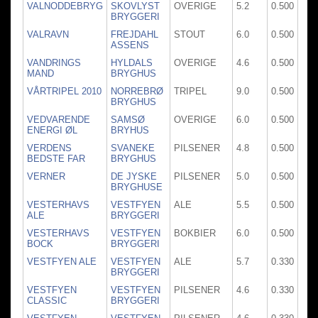
VALNODDEBRYG
SKOVLYST
OVERIGE
5.2
0.500
BRYGGERI
VALRAVN
FREJDAHL
STOUT
6.0
0.500
ASSENS
VANDRINGS
HYLDALS
OVERIGE
4.6
0.500
MAND
BRYGHUS
VÅRTRIPEL 2010
NORREBRØ
TRIPEL
9.0
0.500
BRYGHUS
VEDVARENDE
SAMSØ
OVERIGE
6.0
0.500
ENERGI ØL
BRYHUS
VERDENS
SVANEKE
PILSENER
4.8
0.500
BEDSTE FAR
BRYGHUS
VERNER
DE JYSKE
PILSENER
5.0
0.500
BRYGHUSE
VESTERHAVS
VESTFYEN
ALE
5.5
0.500
ALE
BRYGGERI
VESTERHAVS
VESTFYEN
BOKBIER
6.0
0.500
BOCK
BRYGGERI
VESTFYEN ALE
VESTFYEN
ALE
5.7
0.330
BRYGGERI
VESTFYEN
VESTFYEN
PILSENER
4.6
0.330
CLASSIC
BRYGGERI