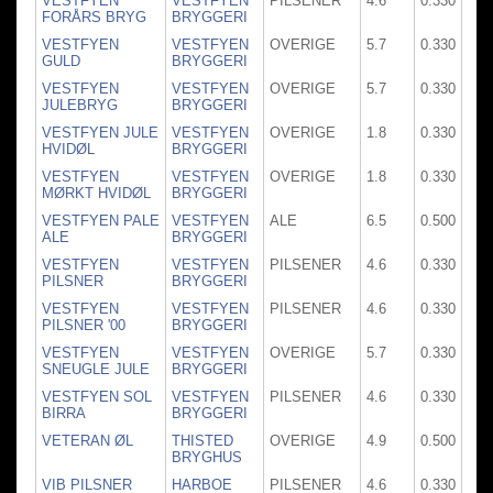
VESTFYEN
VESTFYEN
PILSENER
4.6
0.330
FORÅRS BRYG
BRYGGERI
VESTFYEN
VESTFYEN
OVERIGE
5.7
0.330
GULD
BRYGGERI
VESTFYEN
VESTFYEN
OVERIGE
5.7
0.330
JULEBRYG
BRYGGERI
VESTFYEN JULE
VESTFYEN
OVERIGE
1.8
0.330
HVIDØL
BRYGGERI
VESTFYEN
VESTFYEN
OVERIGE
1.8
0.330
MØRKT HVIDØL
BRYGGERI
VESTFYEN PALE
VESTFYEN
ALE
6.5
0.500
ALE
BRYGGERI
VESTFYEN
VESTFYEN
PILSENER
4.6
0.330
PILSNER
BRYGGERI
VESTFYEN
VESTFYEN
PILSENER
4.6
0.330
PILSNER '00
BRYGGERI
VESTFYEN
VESTFYEN
OVERIGE
5.7
0.330
SNEUGLE JULE
BRYGGERI
VESTFYEN SOL
VESTFYEN
PILSENER
4.6
0.330
BIRRA
BRYGGERI
VETERAN ØL
THISTED
OVERIGE
4.9
0.500
BRYGHUS
VIB PILSNER
HARBOE
PILSENER
4.6
0.330