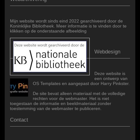
Mijn website wordt sinds eind 2022 gearchiveerd door de
Koninklijke Bibliotheek. Meer informatie is te vinden door te
klikken op de onderstaande afbeelding
Webdesign
Deze website is
een ontwerp van
OS Templates en aangepast door Harry Pinkster.
De site bevat alleen materiaal met de volledige
rechten voor de webmaster. Het is niet
toegestaan de informatie en beeldmateriaal zonder
toestemming van de webmaster te publiceren.
Contact