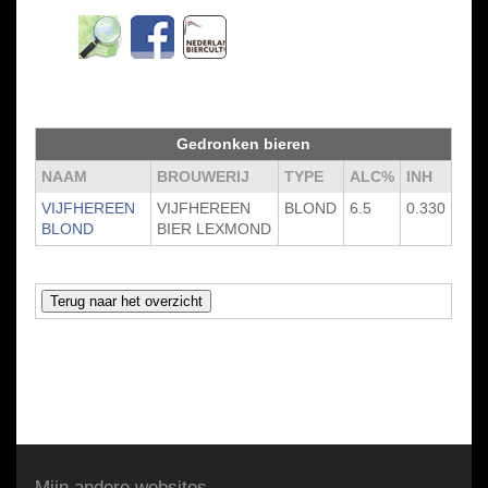
Gedronken bieren
NAAM
BROUWERIJ
TYPE
ALC%
INH
VIJFHEREEN
VIJFHEREEN
BLOND
6.5
0.330
BLOND
BIER LEXMOND
Mijn andere websites