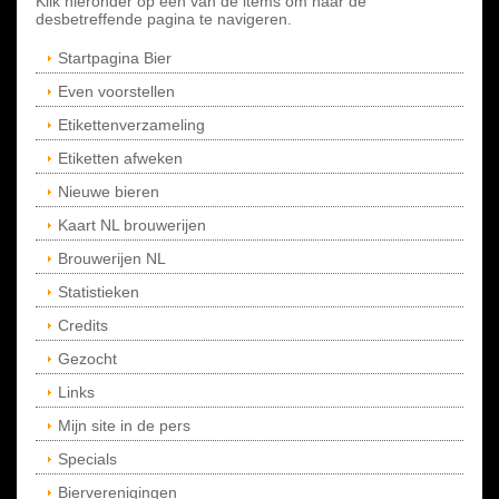
Klik hieronder op een van de items om naar de
desbetreffende pagina te navigeren.
Startpagina Bier
Even voorstellen
Etikettenverzameling
Etiketten afweken
Nieuwe bieren
Kaart NL brouwerijen
Brouwerijen NL
Statistieken
Credits
Gezocht
Links
Mijn site in de pers
Specials
Bierverenigingen