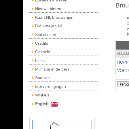
Etiketten afweken
Brou
Nieuwe bieren
Kaart NL brouwerijen
2
Brouwerijen NL
Statistieken
Credits
Gezocht
NAA
Links
HOPP
Mijn site in de pers
VOLT
Specials
Bierverenigingen
Winkels
English