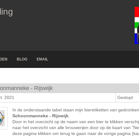
ling
NGEN
BLOG
EMAIL
onmanneke - Rijswijk
t: 2021
Gestopt:
In de onderstaande tabel staan mijn bieretiketten van gedronke
Schoonmanneke - Rijswijk
.
Door in het overzicht op de naam van een bier te klikken verschij
naar het overzicht van alle brouwerijen door op de kaart van "N
deze pagina klikken om terug te gaan naar de vorige pagina (kaar