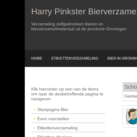
Harry Pinkster Bierverzame
Verzameling zelfgedronken bieren en
bierverzamelmateriaal uit de provincie Groningen
HOME
ETIKETTENVERZAMELING
BIER IN GRONI
Scho
Klik hieronder op een van de items
om naar de desbetreffende pagina te
Gestar
navigeren.
Startpagina Bier
Even voorstellen
Etikettenverzameling