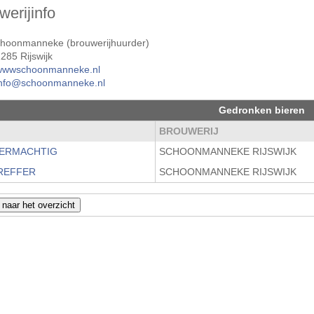
werijinfo
choonmanneke (brouwerijhuurder)
285 Rijswijk
wwwschoonmanneke.nl
info@schoonmanneke.nl
Gedronken bieren
M
BROUWERIJ
ERMACHTIG
SCHOONMANNEKE RIJSWIJK
REFFER
SCHOONMANNEKE RIJSWIJK