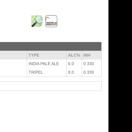
TYPE
ALC%
INH
INDIA PALE ALE
6.0
0.330
TRIPEL
8.0
0.330