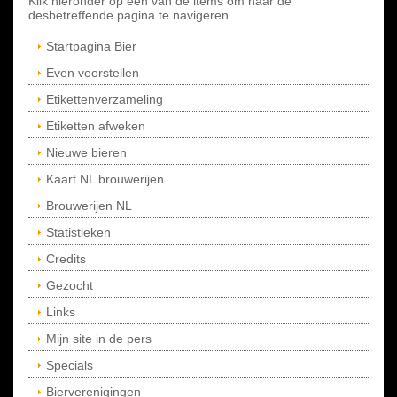
Klik hieronder op een van de items om naar de
desbetreffende pagina te navigeren.
Startpagina Bier
Even voorstellen
Etikettenverzameling
Etiketten afweken
Nieuwe bieren
Kaart NL brouwerijen
Brouwerijen NL
Statistieken
Credits
Gezocht
Links
Mijn site in de pers
Specials
Bierverenigingen