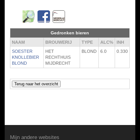
Gedronken bieren
NAAM
BROUWERIJ
TYPE
ALC%
INH
SOESTER
HET
BLOND
6.0
0.330
KNOLLEBIER
RECHTHUIS
BLOND
MIJDRECHT
Mijn andere websites