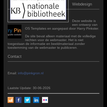
Webdesign
Deze website is
een ontwerp van
OS Templates en aangepast door Harry Pinkster.
De site bevat alleen materiaal met de volledige
rechten voor de webmaster. Het is niet
toegestaan de informatie en beeldmateriaal zonder
toestemming van de webmaster te publiceren.
Contact
Email:
info@pinkgron.nl
Laatste Update: 30-06-2026