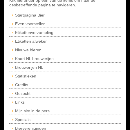
Klik hieronder op een van de items om naar de
desbetreffende pagina te navigeren.
Startpagina Bier
Even voorstellen
Etikettenverzameling
Etiketten afweken
Nieuwe bieren
Kaart NL brouwerijen
Brouwerijen NL
Statistieken
Credits
Gezocht
Links
Mijn site in de pers
Specials
Bierverenigingen