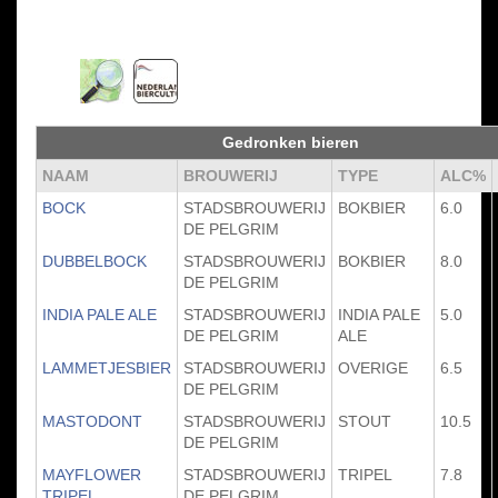
Gedronken bieren
NAAM
BROUWERIJ
TYPE
ALC%
BOCK
STADSBROUWERIJ
BOKBIER
6.0
DE PELGRIM
DUBBELBOCK
STADSBROUWERIJ
BOKBIER
8.0
DE PELGRIM
INDIA PALE ALE
STADSBROUWERIJ
INDIA PALE
5.0
DE PELGRIM
ALE
LAMMETJESBIER
STADSBROUWERIJ
OVERIGE
6.5
DE PELGRIM
MASTODONT
STADSBROUWERIJ
STOUT
10.5
DE PELGRIM
MAYFLOWER
STADSBROUWERIJ
TRIPEL
7.8
TRIPEL
DE PELGRIM