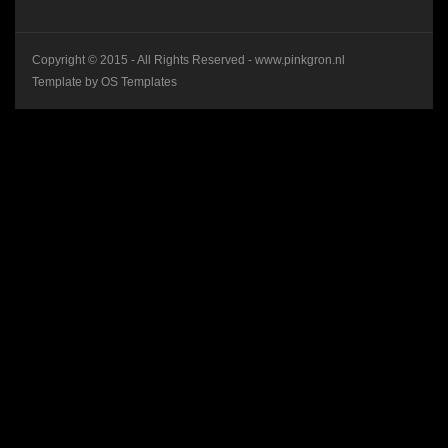
Copyright © 2015 - All Rights Reserved -
www.pinkgron.nl
Template by
OS Templates