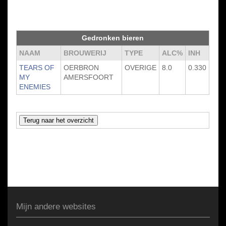
Gedronken bieren
NAAM
BROUWERIJ
TYPE
ALC%
INH
TEARS OF
OERBRON
OVERIGE
8.0
0.330
MY
AMERSFOORT
ENEMIES
Mijn andere websites