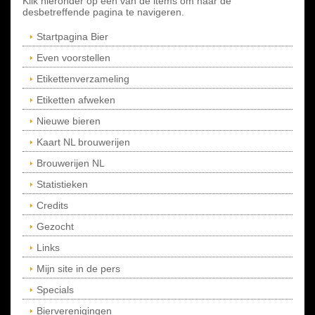
Klik hieronder op een van de items om naar de
desbetreffende pagina te navigeren.
Startpagina Bier
Even voorstellen
Etikettenverzameling
Etiketten afweken
Nieuwe bieren
Kaart NL brouwerijen
Brouwerijen NL
Statistieken
Credits
Gezocht
Links
Mijn site in de pers
Specials
Bierverenigingen