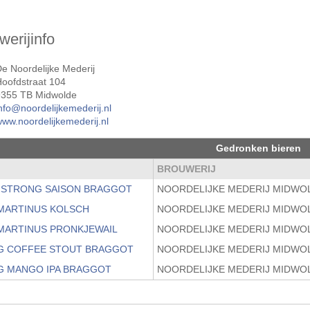
werijinfo
e Noordelijke Mederij
Hoofdstraat 104
9355 TB Midwolde
nfo@noordelijkemederij.nl
ww.noordelijkemederij.nl
Gedronken bieren
M
BROUWERIJ
 STRONG SAISON BRAGGOT
NOORDELIJKE MEDERIJ MIDWO
 MARTINUS KOLSCH
NOORDELIJKE MEDERIJ MIDWO
 MARTINUS PRONKJEWAIL
NOORDELIJKE MEDERIJ MIDWO
NG COFFEE STOUT BRAGGOT
NOORDELIJKE MEDERIJ MIDWO
NG MANGO IPA BRAGGOT
NOORDELIJKE MEDERIJ MIDWO