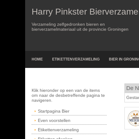
Harry Pinkster Bierverzame
Verzameling zelfgedronken bieren en
bierverzamelmateriaal uit de provincie Groningen
HOME
ETIKETTENVERZAMELING
BIER IN GRONI
De N
Klik hieronder op een van de items
om naar de desbetreffende pagina te
Gestar
navigeren.
Startpagina Bier
Even voorstellen
Etikettenverzameling