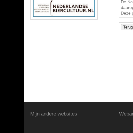
De Noo
daarop
Deze 
Mijn andere websites
Webar