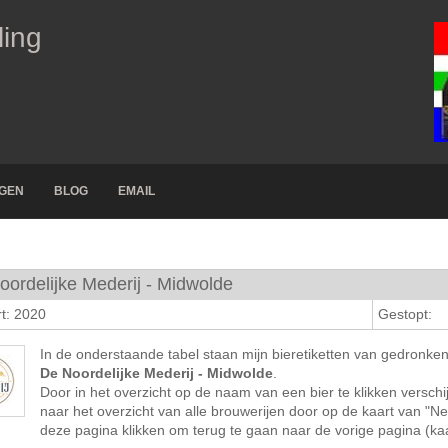
ling
NGEN
BLOG
EMAIL
oordelijke Mederij - Midwolde
t: 2020
Gestopt:
In de onderstaande tabel staan mijn bieretiketten van gedronke
De Noordelijke Mederij - Midwolde
.
Door in het overzicht op de naam van een bier te klikken verschij
naar het overzicht van alle brouwerijen door op de kaart van "N
deze pagina klikken om terug te gaan naar de vorige pagina (kaar