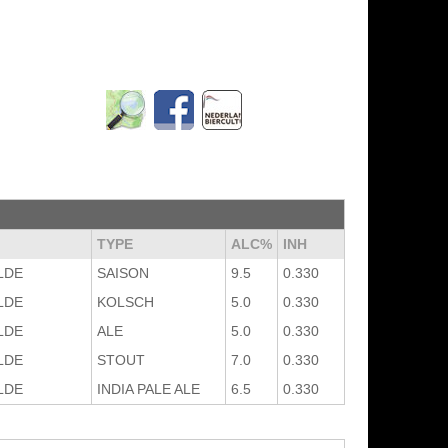
TYPE
ALC%
INH
LDE
SAISON
9.5
0.330
LDE
KOLSCH
5.0
0.330
LDE
ALE
5.0
0.330
LDE
STOUT
7.0
0.330
LDE
INDIA PALE ALE
6.5
0.330