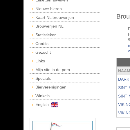
Etiketten afweken
Nieuwe bieren
Brou
Kaart NL brouwerijen
Brouwerijen NL
D
Statistieken
Credits
i
w
Gezocht
Links
Mijn site in de pers
NAA
Specials
DARK
Bierverenigingen
SINT
Winkels
SINT
English
VIKI
VIKI