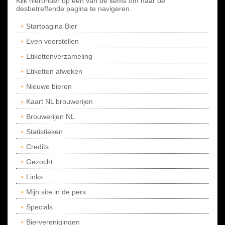
Klik hieronder op een van de items om naar de
desbetreffende pagina te navigeren.
Startpagina Bier
Even voorstellen
Etikettenverzameling
Etiketten afweken
Nieuwe bieren
Kaart NL brouwerijen
Brouwerijen NL
Statistieken
Credits
Gezocht
Links
Mijn site in de pers
Specials
Bierverenigingen