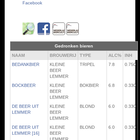
Facebook
Gedronken bieren
NAAM
BROUWERIJ
TYPE
ALC%
INH
BEDANKBIER
KLEINE
TRIPEL
7.8
0.750
BEER
LEMMER
BOCKBEER
KLEINE
BOKBIER
6.8
0.330
BEER
LEMMER
DE BEER UIT
KLEINE
BLOND
6.0
0.330
LEMMER
BEER
LEMMER
DE BEER UIT
KLEINE
BLOND
6.0
0.330
LEMMER [16]
BEER
LEMMER