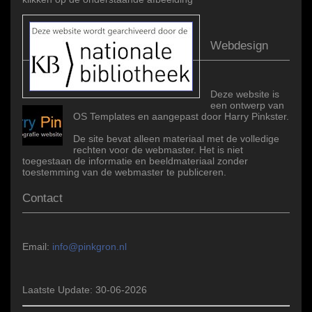
Webdesign
Deze website is
een ontwerp van
OS Templates en aangepast door Harry Pinkster.
De site bevat alleen materiaal met de volledige
rechten voor de webmaster. Het is niet
toegestaan de informatie en beeldmateriaal zonder
toestemming van de webmaster te publiceren.
Contact
Email:
info@pinkgron.nl
Laatste Update: 30-06-2026