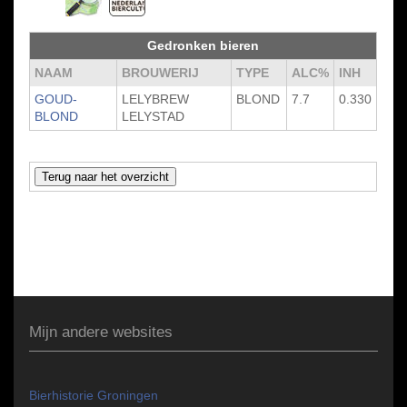
Gedronken bieren
NAAM
BROUWERIJ
TYPE
ALC%
INH
GOUD-
LELYBREW
BLOND
7.7
0.330
BLOND
LELYSTAD
Mijn andere websites
Bierhistorie Groningen