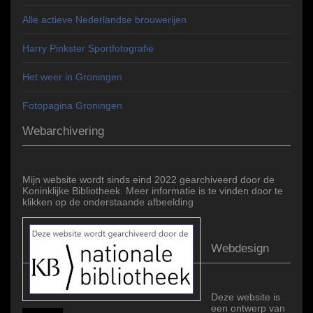
Alle actieve Nederlandse brouwerijen
Harry Pinkster Sportfotografie
Het weer in Groningen
Fotopagina Groningen
Webarchivering
Mijn website wordt sinds eind 2022 gearchiveerd door de
Koninklijke Bibliotheek. Meer informatie is te vinden door te
klikken op de onderstaande afbeelding
Webdesign
Deze website is
een ontwerp van