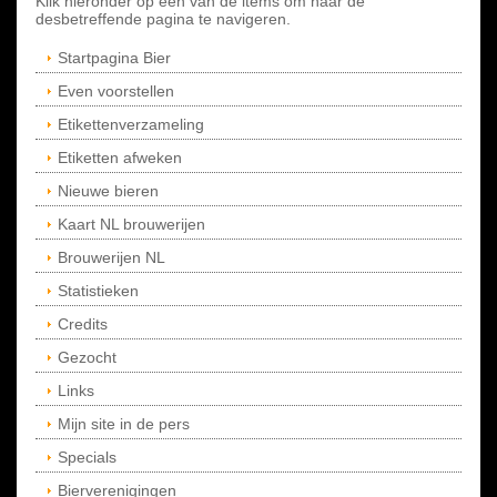
Klik hieronder op een van de items om naar de
desbetreffende pagina te navigeren.
Startpagina Bier
Even voorstellen
Etikettenverzameling
Etiketten afweken
Nieuwe bieren
Kaart NL brouwerijen
Brouwerijen NL
Statistieken
Credits
Gezocht
Links
Mijn site in de pers
Specials
Bierverenigingen