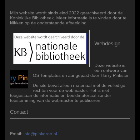
Mijn website wordt sinds eind 2022 gearchiveerd door de
Koninklijke Bibliotheek. Meer informatie is te vinden door te
klikken op de onderstaande afbeelding
Webdesign
Deze website is
een ontwerp van
OS Templates en aangepast door Harry Pinkster.
De site bevat alleen materiaal met de volledige
rechten voor de webmaster. Het is niet
toegestaan de informatie en beeldmateriaal zonder
toestemming van de webmaster te publiceren.
Contact
Email:
info@pinkgron.nl