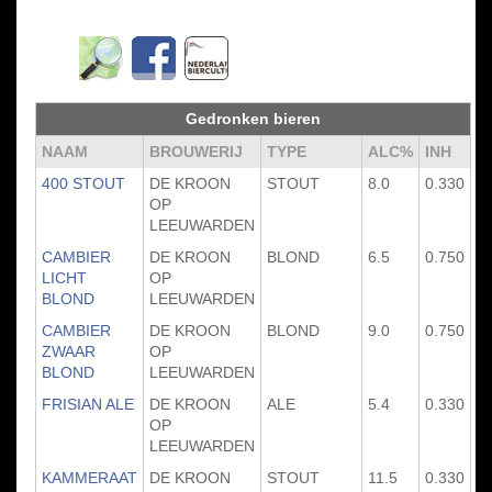
Gedronken bieren
NAAM
BROUWERIJ
TYPE
ALC%
INH
400 STOUT
DE KROON
STOUT
8.0
0.330
OP
LEEUWARDEN
CAMBIER
DE KROON
BLOND
6.5
0.750
LICHT
OP
BLOND
LEEUWARDEN
CAMBIER
DE KROON
BLOND
9.0
0.750
ZWAAR
OP
BLOND
LEEUWARDEN
FRISIAN ALE
DE KROON
ALE
5.4
0.330
OP
LEEUWARDEN
KAMMERAAT
DE KROON
STOUT
11.5
0.330