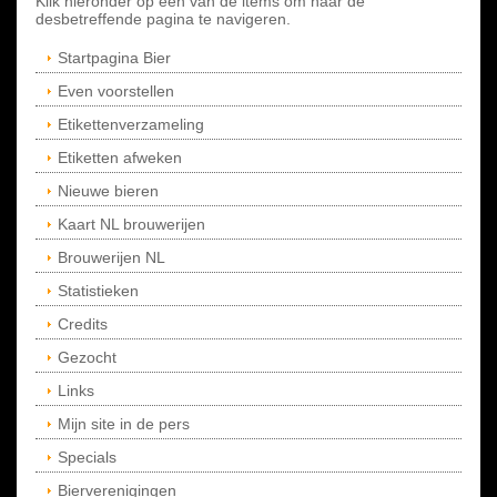
Klik hieronder op een van de items om naar de
desbetreffende pagina te navigeren.
Startpagina Bier
Even voorstellen
Etikettenverzameling
Etiketten afweken
Nieuwe bieren
Kaart NL brouwerijen
Brouwerijen NL
Statistieken
Credits
Gezocht
Links
Mijn site in de pers
Specials
Bierverenigingen