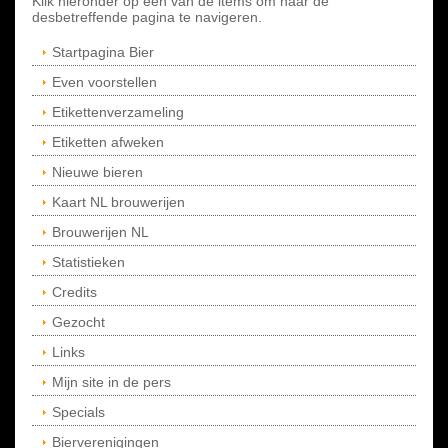
Klik hieronder op een van de items om naar de
desbetreffende pagina te navigeren.
Startpagina Bier
Even voorstellen
Etikettenverzameling
Etiketten afweken
Nieuwe bieren
Kaart NL brouwerijen
Brouwerijen NL
Statistieken
Credits
Gezocht
Links
Mijn site in de pers
Specials
Bierverenigingen