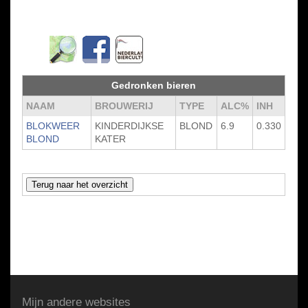
Gedronken bieren
NAAM
BROUWERIJ
TYPE
ALC%
INH
BLOKWEER
KINDERDIJKSE
BLOND
6.9
0.330
BLOND
KATER
Mijn andere websites