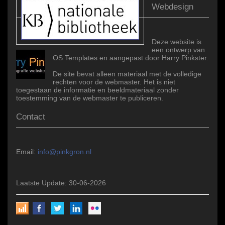
Webdesign
Deze website is
een ontwerp van
OS Templates en aangepast door Harry Pinkster.
De site bevat alleen materiaal met de volledige
rechten voor de webmaster. Het is niet
toegestaan de informatie en beeldmateriaal zonder
toestemming van de webmaster te publiceren.
Contact
Email:
info@pinkgron.nl
Laatste Update: 30-06-2026