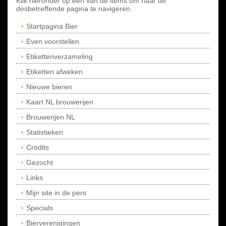
Klik hieronder op een van de items om naar de
desbetreffende pagina te navigeren.
Startpagina Bier
Even voorstellen
Etikettenverzameling
Etiketten afweken
Nieuwe bieren
Kaart NL brouwerijen
Brouwerijen NL
Statistieken
Credits
Gezocht
Links
Mijn site in de pers
Specials
Bierverenigingen