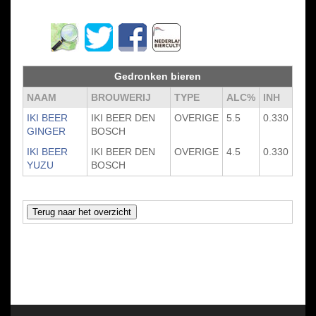
Gedronken bieren
NAAM
BROUWERIJ
TYPE
ALC%
INH
IKI BEER
IKI BEER DEN
OVERIGE
5.5
0.330
GINGER
BOSCH
IKI BEER
IKI BEER DEN
OVERIGE
4.5
0.330
YUZU
BOSCH