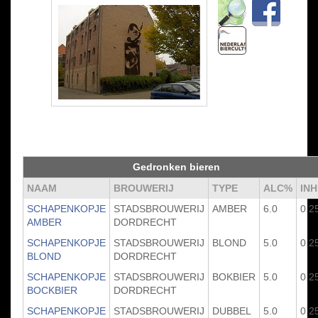
Gedronken bieren
NAAM
BROUWERIJ
TYPE
ALC%
INH
SCHAPENKOPJE
STADSBROUWERIJ
AMBER
6.0
0.2
AMBER
DORDRECHT
SCHAPENKOPJE
STADSBROUWERIJ
BLOND
5.0
0.2
BLOND
DORDRECHT
SCHAPENKOPJE
STADSBROUWERIJ
BOKBIER
5.0
0.2
BOCKBIER
DORDRECHT
SCHAPENKOPJE
STADSBROUWERIJ
DUBBEL
5.0
0.2