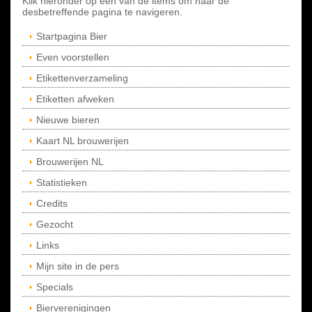
Klik hieronder op een van de items om naar de
desbetreffende pagina te navigeren.
Startpagina Bier
Even voorstellen
Etikettenverzameling
Etiketten afweken
Nieuwe bieren
Kaart NL brouwerijen
Brouwerijen NL
Statistieken
Credits
Gezocht
Links
Mijn site in de pers
Specials
Bierverenigingen