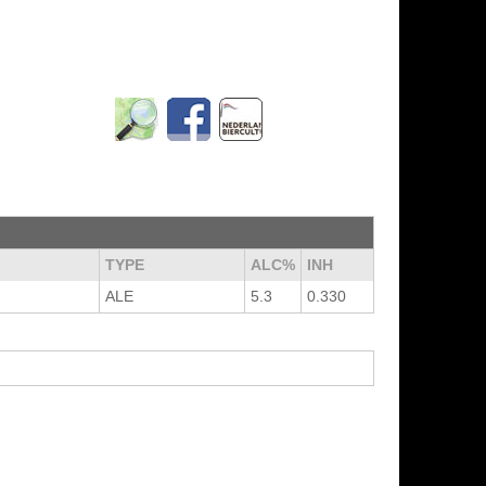
TYPE
ALC%
INH
ALE
5.3
0.330