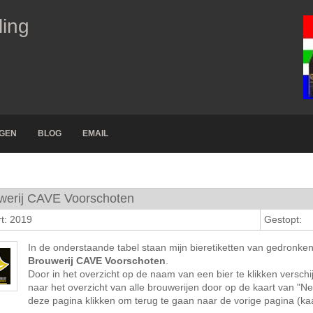
ling
NGEN
BLOG
EMAIL
werij CAVE Voorschoten
t: 2019
Gestopt:
In de onderstaande tabel staan mijn bieretiketten van gedronke
Brouwerij CAVE Voorschoten
.
Door in het overzicht op de naam van een bier te klikken verschij
naar het overzicht van alle brouwerijen door op de kaart van "N
deze pagina klikken om terug te gaan naar de vorige pagina (kaar