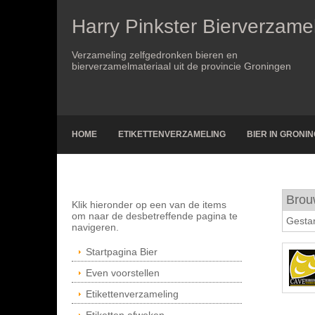
Harry Pinkster Bierverzame
Verzameling zelfgedronken bieren en
bierverzamelmateriaal uit de provincie Groningen
HOME
ETIKETTENVERZAMELING
BIER IN GRONI
Brou
Klik hieronder op een van de items
om naar de desbetreffende pagina te
Gestar
navigeren.
Startpagina Bier
Even voorstellen
Etikettenverzameling