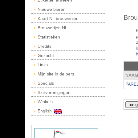
Etiketten afweken
Nieuwe bieren
Brou
Kaart NL brouwerijen
Brouwerijen NL
B
Statistieken
Credits
i
h
Gezocht
Links
Mijn site in de pers
NAA
Specials
PAREL
Bierverenigingen
Winkels
English