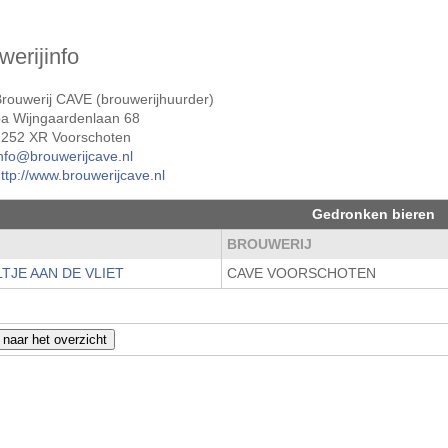
werijinfo
rouwerij CAVE (brouwerijhuurder)
pa Wijngaardenlaan 68
2252 XR Voorschoten
nfo@brouwerijcave.nl
ttp://www.brouwerijcave.nl
Gedronken bieren
M
BROUWERIJ
TJE AAN DE VLIET
CAVE VOORSCHOTEN