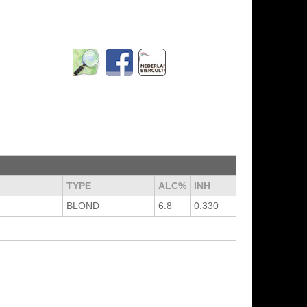
TYPE
ALC%
INH
BLOND
6.8
0.330