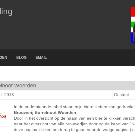
ling
NGEN
BLOG
EMAIL
elnoot Woerden
t: 2013
Gestopt:
In de onderstaande tabel staan mijn bieretiketten van gedronk
Brouwerij Borrelnoot Woerden
.
Door in het overzicht op de naam van een bier te klikken verschi
naar het overzicht van alle brouwerijen door op de kaart van "
deze pagina klikken om terug te gaan naar de vorige pagina (kaa