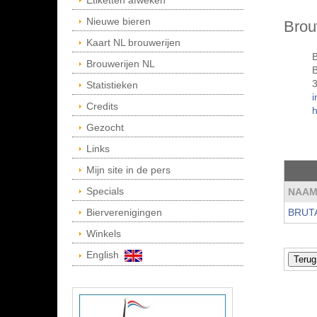
Etiketten afweken
Nieuwe bieren
Brou
Kaart NL brouwerijen
B
Brouwerijen NL
Statistieken
i
Credits
h
Gezocht
Links
Mijn site in de pers
Specials
NAA
Bierverenigingen
BRUT
Winkels
English