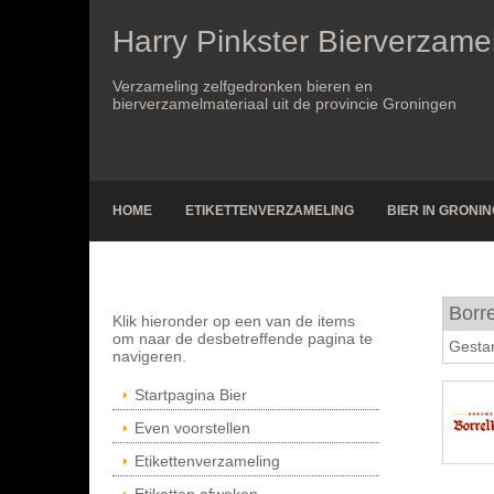
Harry Pinkster Bierverzame
Verzameling zelfgedronken bieren en
bierverzamelmateriaal uit de provincie Groningen
HOME
ETIKETTENVERZAMELING
BIER IN GRONI
Borr
Klik hieronder op een van de items
om naar de desbetreffende pagina te
Gestar
navigeren.
Startpagina Bier
Even voorstellen
Etikettenverzameling