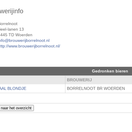
werijinfo
orrelnoot
Beel-lanen 13
3445 TD Woerden
nfo@brouwerijborrelnoot.nl
ttp://www.brouwerijborrelnoot.nl/
Gedronken bieren
M
BROUWERIJ
AAL BLONDJE
BORRELNOOT BR WOERDEN