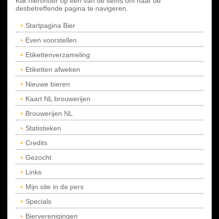
Klik hieronder op een van de items om naar de
desbetreffende pagina te navigeren.
Startpagina Bier
Even voorstellen
Etikettenverzameling
Etiketten afweken
Nieuwe bieren
Kaart NL brouwerijen
Brouwerijen NL
Statistieken
Credits
Gezocht
Links
Mijn site in de pers
Specials
Bierverenigingen