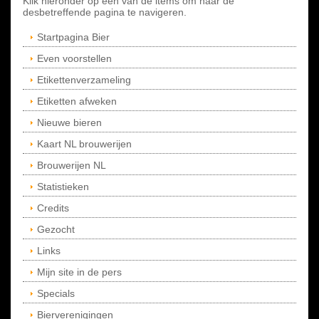
Klik hieronder op een van de items om naar de
desbetreffende pagina te navigeren.
Startpagina Bier
Even voorstellen
Etikettenverzameling
Etiketten afweken
Nieuwe bieren
Kaart NL brouwerijen
Brouwerijen NL
Statistieken
Credits
Gezocht
Links
Mijn site in de pers
Specials
Bierverenigingen