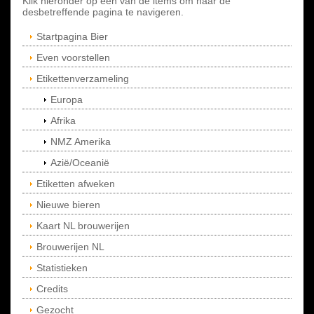
Klik hieronder op een van de items om naar de
desbetreffende pagina te navigeren.
Startpagina Bier
Even voorstellen
Etikettenverzameling
Europa
Afrika
NMZ Amerika
Azië/Oceanië
Etiketten afweken
Nieuwe bieren
Kaart NL brouwerijen
Brouwerijen NL
Statistieken
Credits
Gezocht